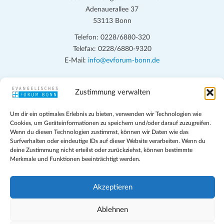
Adenauerallee 37
53113 Bonn
Telefon: 0228/6880-320
Telefax: 0228/6880-9320
E-Mail:
info@evforum-bonn.de
Das Evangelische Forum Bonn will in seinen zentralen
Zustimmung verwalten
Veranstaltungen und den Angeboten vor Ort auf Grundfragen des
persönlichen, beruflichen, kirchlichen und öffentlichen Lebens
Um dir ein optimales Erlebnis zu bieten, verwenden wir Technologien wie
eingehen, zu offener Begegnung und ehrlicher Auseinandersetzung
Cookies, um Geräteinformationen zu speichern und/oder darauf zuzugreifen.
anregen und mithelfen, aus der Verheißung des Evangeliums heraus
Wenn du diesen Technologien zustimmst, können wir Daten wie das
im individuellen und gesellschaftlichen Leben verantwortlich zu
Surfverhalten oder eindeutige IDs auf dieser Website verarbeiten. Wenn du
deine Zustimmung nicht erteilst oder zurückziehst, können bestimmte
denken, zu reden und zu handeln.
Merkmale und Funktionen beeinträchtigt werden.
Impressum
Datenschutz
Akzeptieren
Teilnahmebedingungen
Evangelische Kirche in Bonn
Ablehnen
Cookie-Richtlinie (EU)