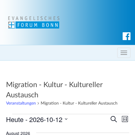
S
u
c
T
h
o
e
g
n
g
Migration - Kultur - Kultureller
l
e
Austausch
n
Veranstaltungen
Migration - Kultur - Kultureller Austausch
a
v
Veranstaltungen
Heute
 - 
2026-10-12
V
V
S
L
i
u
e
e
i
D
g
c
August 2026
s
r