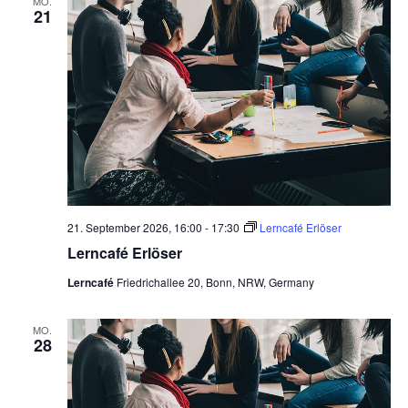
MO.
21
21. September 2026, 16:00
-
17:30
Lerncafé Erlöser
Lerncafé Erlöser
Lerncafé
Friedrichallee 20, Bonn, NRW, Germany
MO.
28