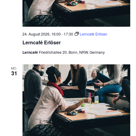
t
e
n
,
24. August 2026, 16:00
-
17:30
Lerncafé Erlöser
N
Lerncafé Erlöser
a
Lerncafé
Friedrichallee 20, Bonn, NRW, Germany
v
MO.
i
31
g
a
t
i
o
n