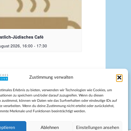
istlich-Jüdisches Cafe | Bildquelle: KI
riert
istlich-Jüdisches Cafè
ugust 2026, 16:00
-
17:30
Zustimmung verwalten
pressum
ptimales Erlebnis zu bieten, verwenden wir Technologien wie Cookies, um
tenschutz
ationen zu speichern und/oder darauf zuzugreifen. Wenn du diesen
ilnahmebedingungen
 zustimmst, können wir Daten wie das Surfverhalten oder eindeutige IDs auf
te verarbeiten. Wenn du deine Zustimmung nicht erteilst oder zurückziehst,
Evangelische Kirche in Bonn
immte Merkmale und Funktionen beeinträchtigt werden.
kie-Richtlinie (EU)
schäftsbedingungen
eptieren
Ablehnen
Einstellungen ansehen