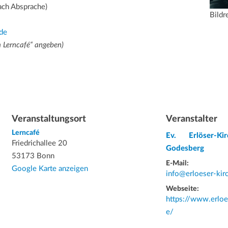
ch Absprache)
Bildr
de
um Lerncafé“ angeben)
Veranstaltungsort
Veranstalter
Lerncafé
Ev. Erlöser-K
Friedrichallee 20
Godesberg
53173 Bonn
E-Mail:
Google Karte anzeigen
info@erloeser-ki
Webseite:
https://www.erlo
e/