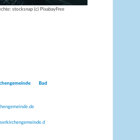
echte: stocksnap (c) PixabayFree
irchengemeinde Bad
rchengemeinde.de
eserkirchengemeinde.d