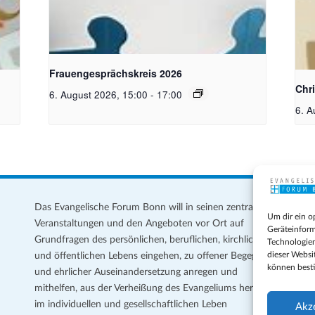
toph
Bildquelle Pixabay
Chr
gene
Frauengesprächskreis 2026
Chr
6. August 2026, 15:00
-
17:00
6. A
Das Evangelische Forum Bonn will in seinen zentralen
Im
Um dir ein o
Veranstaltungen und den Angeboten vor Ort auf
Da
Geräteinform
Grundfragen des persönlichen, beruflichen, kirchlichen
Te
Technologien
dieser Websi
und öffentlichen Lebens eingehen, zu offener Begegnung
können best
und ehrlicher Auseinandersetzung anregen und
Coo
mithelfen, aus der Verheißung des Evangeliums heraus
Ge
im individuellen und gesellschaftlichen Leben
Akz