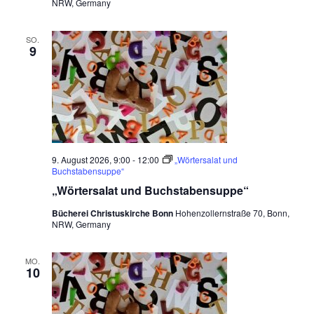
e
NRW, Germany
n
SO.
,
9
N
a
v
i
9. August 2026, 9:00
-
12:00
„Wörtersalat und
g
Buchstabensuppe“
a
„Wörtersalat und Buchstabensuppe“
t
Bücherei Christuskirche Bonn
Hohenzollernstraße 70, Bonn,
NRW, Germany
i
o
MO.
10
n