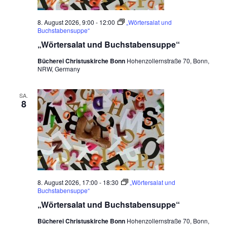
n
c
-
8. August 2026, 9:00
-
12:00
„Wörtersalat und
h
N
Buchstabensuppe“
a
„Wörtersalat und Buchstabensuppe“
e
v
Bücherei Christuskirche Bonn
Hohenzollernstraße 70, Bonn,
u
NRW, Germany
i
n
g
d
a
SA.
8
t
A
i
n
o
s
n
i
c
8. August 2026, 17:00
-
18:30
„Wörtersalat und
Buchstabensuppe“
h
„Wörtersalat und Buchstabensuppe“
t
Bücherei Christuskirche Bonn
Hohenzollernstraße 70, Bonn,