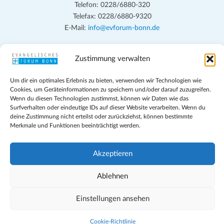
Telefon: 0228/6880-320
Telefax: 0228/6880-9320
E-Mail:
info@evforum-bonn.de
Das Evangelische Forum Bonn will in seinen zentralen
Zustimmung verwalten
Veranstaltungen und den Angeboten vor Ort auf Grundfragen des
persönlichen, beruflichen, kirchlichen und öffentlichen Lebens
Um dir ein optimales Erlebnis zu bieten, verwenden wir Technologien wie
eingehen, zu offener Begegnung und ehrlicher Auseinandersetzung
Cookies, um Geräteinformationen zu speichern und/oder darauf zuzugreifen.
anregen und mithelfen, aus der Verheißung des Evangeliums heraus
Wenn du diesen Technologien zustimmst, können wir Daten wie das
im individuellen und gesellschaftlichen Leben verantwortlich zu
Surfverhalten oder eindeutige IDs auf dieser Website verarbeiten. Wenn du
deine Zustimmung nicht erteilst oder zurückziehst, können bestimmte
denken, zu reden und zu handeln.
Merkmale und Funktionen beeinträchtigt werden.
Impressum
Datenschutz
Akzeptieren
Teilnahmebedingungen
Evangelische Kirche in Bonn
Ablehnen
Cookie-Richtlinie (EU)
Einstellungen ansehen
Geschäftsbedingungen
Cookie-Richtlinie