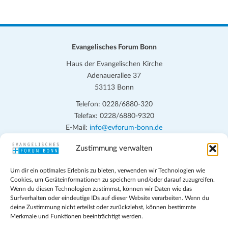
n
n
n
n
n
n
n
n
n
n
n
n
n
n
n
n
e
e
e
e
e
e
e
c
g
g
g
g
g
g
g
-
s
n
n
n
n
n
n
n
e
e
e
e
e
e
h
e
N
t
n
n
n
n
n
n
n
a
e
Evangelisches Forum Bonn
a
v
u
Haus der Evangelischen Kirche
l
i
Adenauerallee 37
n
g
t
53113 Bonn
d
a
u
Telefon: 0228/6880-320
t
A
Telefax: 0228/6880-9320
n
i
n
E-Mail:
info@evforum-bonn.de
g
o
s
n
Zustimmung verwalten
Das Evangelische Forum Bonn will in seinen zentralen
e
i
Veranstaltungen und den Angeboten vor Ort auf Grundfragen des
n
Um dir ein optimales Erlebnis zu bieten, verwenden wir Technologien wie
persönlichen, beruflichen, kirchlichen und öffentlichen Lebens
c
Cookies, um Geräteinformationen zu speichern und/oder darauf zuzugreifen.
eingehen, zu offener Begegnung und ehrlicher Auseinandersetzung
Wenn du diesen Technologien zustimmst, können wir Daten wie das
h
anregen und mithelfen, aus der Verheißung des Evangeliums heraus
Surfverhalten oder eindeutige IDs auf dieser Website verarbeiten. Wenn du
deine Zustimmung nicht erteilst oder zurückziehst, können bestimmte
im individuellen und gesellschaftlichen Leben verantwortlich zu
t
Merkmale und Funktionen beeinträchtigt werden.
denken, zu reden und zu handeln.