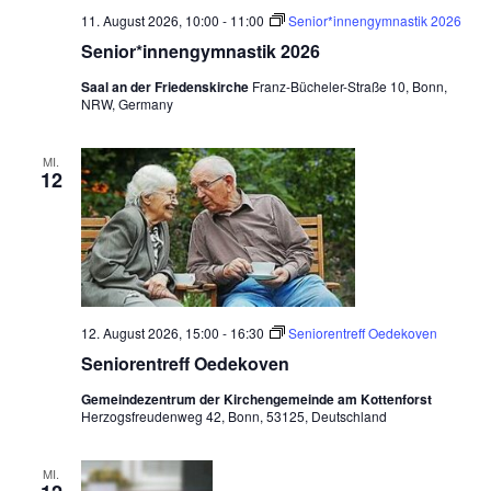
n
11. August 2026, 10:00
-
11:00
Senior*innengymnastik 2026
c
-
Senior*innengymnastik 2026
h
N
Saal an der Friedenskirche
Franz-Bücheler-Straße 10, Bonn,
a
e
NRW, Germany
v
u
i
MI.
n
12
g
d
a
t
A
i
n
o
s
n
12. August 2026, 15:00
-
16:30
Seniorentreff Oedekoven
i
Seniorentreff Oedekoven
c
Gemeindezentrum der Kirchengemeinde am Kottenforst
Herzogsfreudenweg 42, Bonn, 53125, Deutschland
h
t
MI.