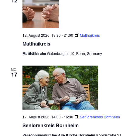
12
e
n
,
N
12. August 2026, 19:30
-
21:00
Matthäikreis
a
Matthäikreis
v
Matthäikirche
Gutenbergstr. 10, Bonn, Germany
i
MO.
g
17
a
t
i
o
17. August 2026, 14:00
-
16:30
Seniorenkreis Bornheim
n
Seniorenkreis Bornheim
Versöhnungskirche/ Alte Kirche Bornheim
Königstraße 21,