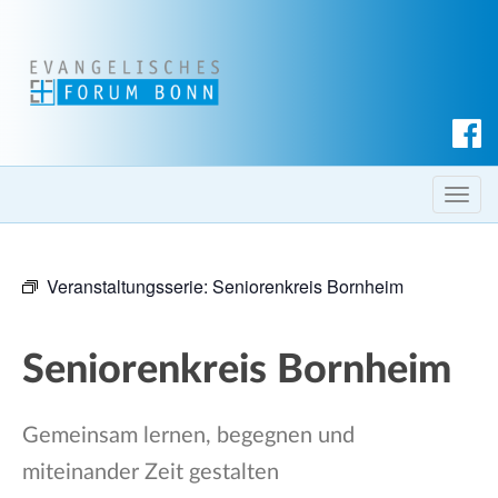
S
u
c
T
h
o
e
g
n
Veranstaltungsserie:
Seniorenkreis Bornheim
g
l
e
Seniorenkreis Bornheim
n
a
v
Gemeinsam lernen, begegnen und
i
miteinander Zeit gestalten
g