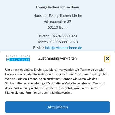
Evangelisches Forum Bonn
Haus der Evangelischen Kirche
Adenauerallee 37
53113 Bonn
Telefon: 0228/6880-320
Telefax: 0228/6880-9320
E-Mail:
info@evforum-bonn.de
Zustimmung verwalten
Das Evangelische Forum Bonn will in seinen zentralen
Veranstaltungen und den Angeboten vor Ort auf Grundfragen des
Um dir ein optimales Erlebnis zu bieten, verwenden wir Technologien wie
persönlichen, beruflichen, kirchlichen und öffentlichen Lebens
Cookies, um Geräteinformationen zu speichern und/oder darauf zuzugreifen.
eingehen, zu offener Begegnung und ehrlicher Auseinandersetzung
Wenn du diesen Technologien zustimmst, können wir Daten wie das
anregen und mithelfen, aus der Verheißung des Evangeliums heraus
Surfverhalten oder eindeutige IDs auf dieser Website verarbeiten. Wenn du
deine Zustimmung nicht erteilst oder zurückziehst, können bestimmte
im individuellen und gesellschaftlichen Leben verantwortlich zu
Merkmale und Funktionen beeinträchtigt werden.
denken, zu reden und zu handeln.
Impressum
Akzeptieren
Datenschutz