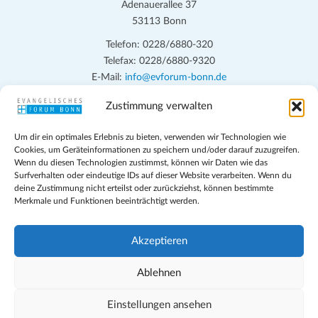
n
Adenauerallee 37
h
53113 Bonn
t
S
e
Telefon: 0228/6880-320
u
Telefax: 0228/6880-9320
n
c
E-Mail:
info@evforum-bonn.de
-
h
N
Zustimmung verwalten
Das Evangelische Forum Bonn will in seinen zentralen
a
e
Veranstaltungen und den Angeboten vor Ort auf Grundfragen des
v
Um dir ein optimales Erlebnis zu bieten, verwenden wir Technologien wie
persönlichen, beruflichen, kirchlichen und öffentlichen Lebens
u
Cookies, um Geräteinformationen zu speichern und/oder darauf zuzugreifen.
i
eingehen, zu offener Begegnung und ehrlicher Auseinandersetzung
Wenn du diesen Technologien zustimmst, können wir Daten wie das
n
g
anregen und mithelfen, aus der Verheißung des Evangeliums heraus
Surfverhalten oder eindeutige IDs auf dieser Website verarbeiten. Wenn du
d
deine Zustimmung nicht erteilst oder zurückziehst, können bestimmte
im individuellen und gesellschaftlichen Leben verantwortlich zu
a
Merkmale und Funktionen beeinträchtigt werden.
denken, zu reden und zu handeln.
t
A
i
n
Impressum
Akzeptieren
o
Datenschutz
s
n
Teilnahmebedingungen
Ablehnen
i
Evangelische Kirche in Bonn
Cookie-Richtlinie (EU)
Einstellungen ansehen
c