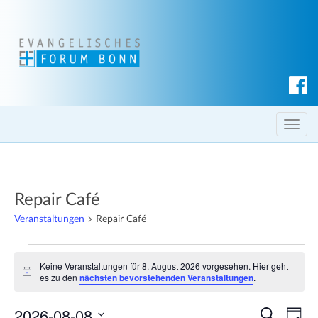
S
u
c
T
h
o
e
g
n
g
Repair Café
l
e
Veranstaltungen
Repair Café
n
Veranstaltungen
a
Keine Veranstaltungen für 8. August 2026 vorgesehen. Hier geht
v
für
H
es zu den
nächsten bevorstehenden Veranstaltungen
.
i
i
8.
n
g
2026-08-08
w
V
V
S