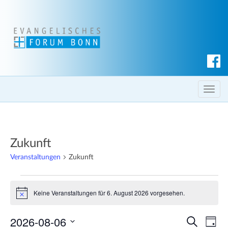
S
u
c
T
h
o
e
g
n
g
Zukunft
l
e
Veranstaltungen
Zukunft
n
Veranstaltungen
a
Keine Veranstaltungen für 6. August 2026 vorgesehen.
v
H
für
i
i
n
6.
2026-08-06
V
V
g
w
S
T