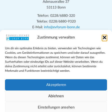
n
h
Adenauerallee 37
t
S
53113 Bonn
e
u
Telefon: 0228/6880-320
n
Telefax: 0228/6880-9320
c
-
E-Mail:
info@evforum-bonn.de
h
N
Zustimmung verwalten
Das Evangelische Forum Bonn will in seinen zentralen
a
e
Veranstaltungen und den Angeboten vor Ort auf Grundfragen des
v
u
Um dir ein optimales Erlebnis zu bieten, verwenden wir Technologien wie
persönlichen, beruflichen, kirchlichen und öffentlichen Lebens
i
Cookies, um Geräteinformationen zu speichern und/oder darauf zuzugreifen.
eingehen, zu offener Begegnung und ehrlicher Auseinandersetzung
n
Wenn du diesen Technologien zustimmst, können wir Daten wie das
g
anregen und mithelfen, aus der Verheißung des Evangeliums heraus
Surfverhalten oder eindeutige IDs auf dieser Website verarbeiten. Wenn du
d
a
deine Zustimmung nicht erteilst oder zurückziehst, können bestimmte
im individuellen und gesellschaftlichen Leben verantwortlich zu
Merkmale und Funktionen beeinträchtigt werden.
t
denken, zu reden und zu handeln.
A
i
n
Impressum
o
Akzeptieren
s
Datenschutz
n
Teilnahmebedingungen
Ablehnen
i
Evangelische Kirche in Bonn
c
Cookie-Richtlinie (EU)
Einstellungen ansehen