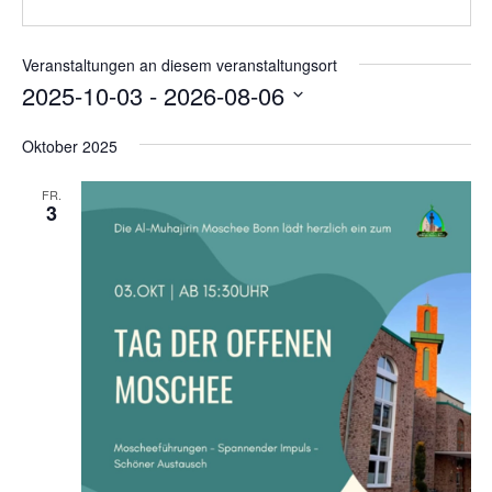
e
a
s
b
t
e
s
Veranstaltungen an diesem veranstaltungsort
i
e
2025-10-03
 - 
2026-08-06
o
i
n
D
t
Oktober 2025
e
a
t
FR.
3
u
m
w
ä
h
l
e
n
.