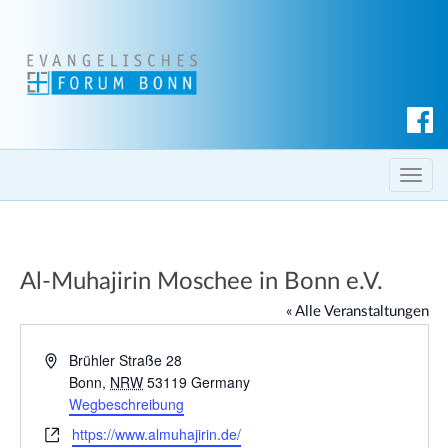
S
u
c
T
h
o
e
g
n
g
Al-Muhajirin Moschee in Bonn e.V.
l
e
« Alle Veranstaltungen
n
a
A
Brühler Straße 28
d
Bonn
,
NRW
53119
Germany
v
r
Wegbeschreibung
i
e
g
W
https://www.almuhajirin.de/
s