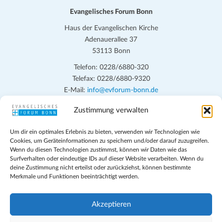
.
Evangelisches Forum Bonn
Haus der Evangelischen Kirche
Adenauerallee 37
53113 Bonn
Telefon: 0228/6880-320
Telefax: 0228/6880-9320
E-Mail:
info@evforum-bonn.de
Zustimmung verwalten
Das Evangelische Forum Bonn will in seinen zentralen
Veranstaltungen und den Angeboten vor Ort auf Grundfragen des
Um dir ein optimales Erlebnis zu bieten, verwenden wir Technologien wie
persönlichen, beruflichen, kirchlichen und öffentlichen Lebens
Cookies, um Geräteinformationen zu speichern und/oder darauf zuzugreifen.
eingehen, zu offener Begegnung und ehrlicher Auseinandersetzung
Wenn du diesen Technologien zustimmst, können wir Daten wie das
anregen und mithelfen, aus der Verheißung des Evangeliums heraus
Surfverhalten oder eindeutige IDs auf dieser Website verarbeiten. Wenn du
deine Zustimmung nicht erteilst oder zurückziehst, können bestimmte
im individuellen und gesellschaftlichen Leben verantwortlich zu
Merkmale und Funktionen beeinträchtigt werden.
denken, zu reden und zu handeln.
Impressum
Akzeptieren
Datenschutz