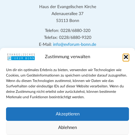
Haus der Evangelischen Kirche
Adenauerallee 37
53113 Bonn
Telefon: 0228/6880-320
Telefax: 0228/6880-9320
E-Mail:
info@evforum-bonn.de
Zustimmung verwalten
Das Evangelische Forum Bonn will in seinen zentralen
Veranstaltungen und den Angeboten vor Ort auf Grundfragen des
Um dir ein optimales Erlebnis zu bieten, verwenden wir Technologien wie
persönlichen, beruflichen, kirchlichen und öffentlichen Lebens
Cookies, um Geräteinformationen zu speichern und/oder darauf zuzugreifen.
eingehen, zu offener Begegnung und ehrlicher Auseinandersetzung
Wenn du diesen Technologien zustimmst, können wir Daten wie das
anregen und mithelfen, aus der Verheißung des Evangeliums heraus
Surfverhalten oder eindeutige IDs auf dieser Website verarbeiten. Wenn du
deine Zustimmung nicht erteilst oder zurückziehst, können bestimmte
im individuellen und gesellschaftlichen Leben verantwortlich zu
Merkmale und Funktionen beeinträchtigt werden.
denken, zu reden und zu handeln.
Impressum
Akzeptieren
Datenschutz
Teilnahmebedingungen
Ablehnen
Evangelische Kirche in Bonn