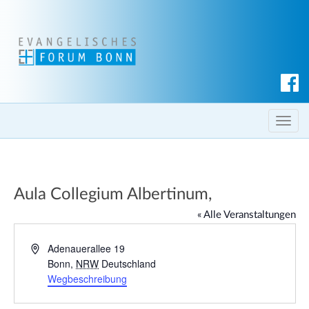
S
u
c
T
h
o
e
g
n
g
Aula Collegium Albertinum,
l
e
« Alle Veranstaltungen
n
a
A
Adenauerallee 19
d
Bonn
,
NRW
Deutschland
v
r
Wegbeschreibung
i
e
g
s