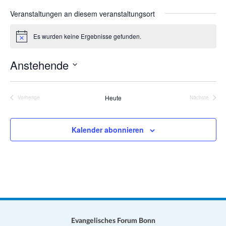
a
s
Veranstaltungen an diesem veranstaltungsort
t
e
i
Es wurden keine Ergebnisse gefunden.
H
o
i
n
n
Anstehende
w
e
D
i
s
a
Heute
Vorherige
Nächste
Veranstaltungen
Veranstalt
t
u
Kalender abonnieren
m
w
ä
h
l
e
n
.
Evangelisches Forum Bonn