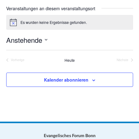
a
s
Veranstaltungen an diesem veranstaltungsort
t
e
i
Es wurden keine Ergebnisse gefunden.
H
o
i
n
n
Anstehende
w
e
D
i
s
a
Heute
Vorherige
Nächste
Veranstaltungen
Veranstalt
t
u
Kalender abonnieren
m
w
ä
h
l
e
n
.
Evangelisches Forum Bonn