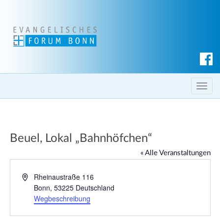
S
u
c
T
h
o
e
g
n
g
Beuel, Lokal „Bahnhöfchen“
l
e
« Alle Veranstaltungen
n
a
A
Rheinaustraße 116
d
Bonn
,
53225
Deutschland
v
r
Wegbeschreibung
i
e
g
s