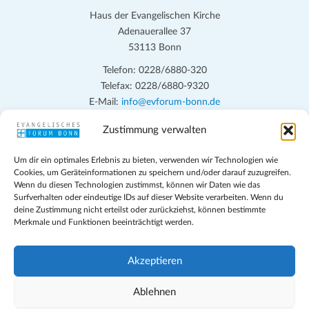
Haus der Evangelischen Kirche
Adenauerallee 37
53113 Bonn
Telefon: 0228/6880-320
Telefax: 0228/6880-9320
E-Mail:
info@evforum-bonn.de
Zustimmung verwalten
Das Evangelische Forum Bonn will in seinen zentralen
Veranstaltungen und den Angeboten vor Ort auf Grundfragen des
Um dir ein optimales Erlebnis zu bieten, verwenden wir Technologien wie
persönlichen, beruflichen, kirchlichen und öffentlichen Lebens
Cookies, um Geräteinformationen zu speichern und/oder darauf zuzugreifen.
eingehen, zu offener Begegnung und ehrlicher Auseinandersetzung
Wenn du diesen Technologien zustimmst, können wir Daten wie das
anregen und mithelfen, aus der Verheißung des Evangeliums heraus
Surfverhalten oder eindeutige IDs auf dieser Website verarbeiten. Wenn du
deine Zustimmung nicht erteilst oder zurückziehst, können bestimmte
im individuellen und gesellschaftlichen Leben verantwortlich zu
Merkmale und Funktionen beeinträchtigt werden.
denken, zu reden und zu handeln.
Impressum
Akzeptieren
Datenschutz
Teilnahmebedingungen
Ablehnen
Evangelische Kirche in Bonn