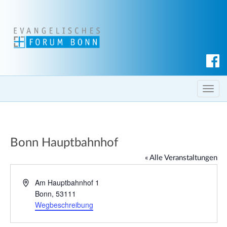
S
u
c
T
h
o
e
g
n
g
Bonn Hauptbahnhof
l
e
« Alle Veranstaltungen
n
a
A
Am Hauptbahnhof 1
d
Bonn
,
53111
v
r
Wegbeschreibung
i
e
g
s