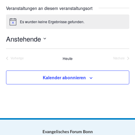
a
s
Veranstaltungen an diesem veranstaltungsort
t
e
i
Es wurden keine Ergebnisse gefunden.
H
o
i
n
n
Anstehende
w
e
D
i
s
a
Heute
Vorherige
Nächste
Veranstaltungen
Veranstalt
t
u
Kalender abonnieren
m
w
ä
h
l
e
n
.
Evangelisches Forum Bonn