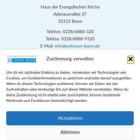
Haus der Evangelischen Kirche
Adenauerallee 37
53113 Bonn
Telefon: 0228/6880-320
Telefax: 0228/6880-9320
E-Mail:
info@evforum-bonn.de
Zustimmung verwalten
Das Evangelische Forum Bonn will in seinen zentralen
Veranstaltungen und den Angeboten vor Ort auf Grundfragen des
Um dir ein optimales Erlebnis zu bieten, verwenden wir Technologien wie
persönlichen, beruflichen, kirchlichen und öffentlichen Lebens
Cookies, um Geräteinformationen zu speichern und/oder darauf zuzugreifen.
eingehen, zu offener Begegnung und ehrlicher Auseinandersetzung
Wenn du diesen Technologien zustimmst, können wir Daten wie das
anregen und mithelfen, aus der Verheißung des Evangeliums heraus
Surfverhalten oder eindeutige IDs auf dieser Website verarbeiten. Wenn du
deine Zustimmung nicht erteilst oder zurückziehst, können bestimmte
im individuellen und gesellschaftlichen Leben verantwortlich zu
Merkmale und Funktionen beeinträchtigt werden.
denken, zu reden und zu handeln.
Impressum
Akzeptieren
Datenschutz
Teilnahmebedingungen
Ablehnen
Evangelische Kirche in Bonn