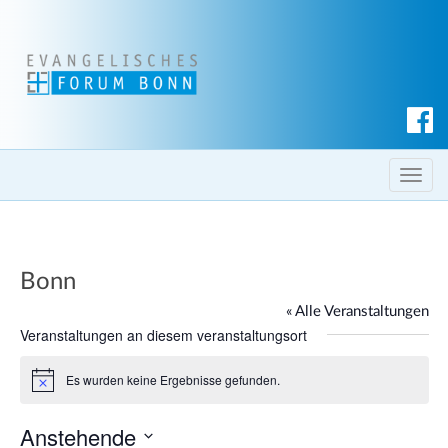
S
u
c
T
h
o
e
g
n
g
Bonn
l
e
« Alle Veranstaltungen
n
Veranstaltungen an diesem veranstaltungsort
a
Es wurden keine Ergebnisse gefunden.
v
H
i
i
n
Anstehende
g
w