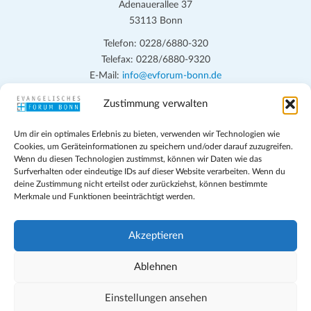
Adenauerallee 37
53113 Bonn
Telefon: 0228/6880-320
Telefax: 0228/6880-9320
E-Mail:
info@evforum-bonn.de
Zustimmung verwalten
Das Evangelische Forum Bonn will in seinen zentralen
Veranstaltungen und den Angeboten vor Ort auf Grundfragen des
Um dir ein optimales Erlebnis zu bieten, verwenden wir Technologien wie
persönlichen, beruflichen, kirchlichen und öffentlichen Lebens
Cookies, um Geräteinformationen zu speichern und/oder darauf zuzugreifen.
eingehen, zu offener Begegnung und ehrlicher Auseinandersetzung
Wenn du diesen Technologien zustimmst, können wir Daten wie das
anregen und mithelfen, aus der Verheißung des Evangeliums heraus
Surfverhalten oder eindeutige IDs auf dieser Website verarbeiten. Wenn du
deine Zustimmung nicht erteilst oder zurückziehst, können bestimmte
im individuellen und gesellschaftlichen Leben verantwortlich zu
Merkmale und Funktionen beeinträchtigt werden.
denken, zu reden und zu handeln.
Impressum
Akzeptieren
Datenschutz
Teilnahmebedingungen
Ablehnen
Evangelische Kirche in Bonn
Cookie-Richtlinie (EU)
Einstellungen ansehen