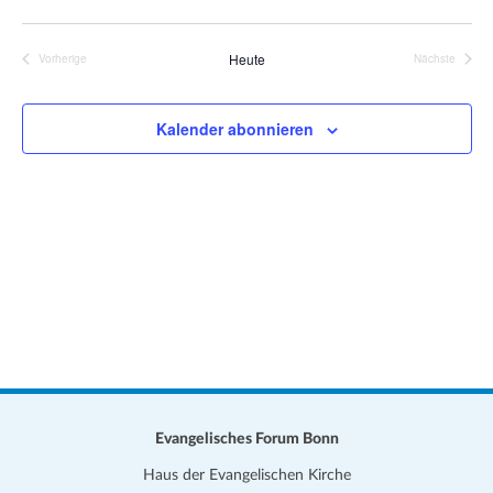
e
a
D
i
t
s
a
Heute
Vorherige
Nächste
i
Veranstaltungen
Veranstalt
t
o
u
n
Kalender abonnieren
m
w
ä
h
l
e
n
.
Evangelisches Forum Bonn
Haus der Evangelischen Kirche