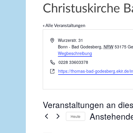
Christuskirche 
« Alle Veranstaltungen
A
Wurzerstr. 31
d
Bonn - Bad Godesberg
,
NRW
53175
Ge
r
Wegbeschreibung
e
T
0228 33603378
s
e
W
https://thomas-bad-godesberg.ekir.de/in
s
l
e
e
e
b
f
s
o
e
n
Veranstaltungen an die
i
t
Anstehend
e
Heute
D
a