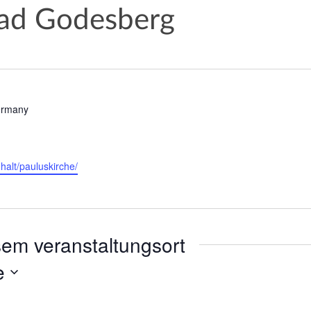
Bad Godesberg
rmany
halt/pauluskirche/
sem veranstaltungsort
e