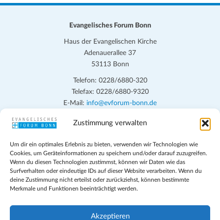
n
.
Evangelisches Forum Bonn
Haus der Evangelischen Kirche
Adenauerallee 37
53113 Bonn
Telefon: 0228/6880-320
Telefax: 0228/6880-9320
E-Mail:
info@evforum-bonn.de
Zustimmung verwalten
Das Evangelische Forum Bonn will in seinen zentralen
Veranstaltungen und den Angeboten vor Ort auf Grundfragen des
Um dir ein optimales Erlebnis zu bieten, verwenden wir Technologien wie
persönlichen, beruflichen, kirchlichen und öffentlichen Lebens
Cookies, um Geräteinformationen zu speichern und/oder darauf zuzugreifen.
eingehen, zu offener Begegnung und ehrlicher Auseinandersetzung
Wenn du diesen Technologien zustimmst, können wir Daten wie das
anregen und mithelfen, aus der Verheißung des Evangeliums heraus
Surfverhalten oder eindeutige IDs auf dieser Website verarbeiten. Wenn du
deine Zustimmung nicht erteilst oder zurückziehst, können bestimmte
im individuellen und gesellschaftlichen Leben verantwortlich zu
Merkmale und Funktionen beeinträchtigt werden.
denken, zu reden und zu handeln.
Impressum
Akzeptieren