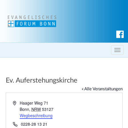
S
u
c
T
h
o
e
g
n
g
Ev. Auferstehungskirche
l
e
« Alle Veranstaltungen
n
a
A
Haager Weg 71
d
Bonn
,
NRW
53127
v
r
Wegbeschreibung
i
e
g
T
0228-28 13 21
s