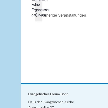
keine
u
H
Ergebnisse
m
i
Vorherige
Veranstaltungen
gefunden.
w
n
ä
w
h
e
l
i
s
e
n
.
Evangelisches Forum Bonn
Haus der Evangelischen Kirche
Adenauerallee 37