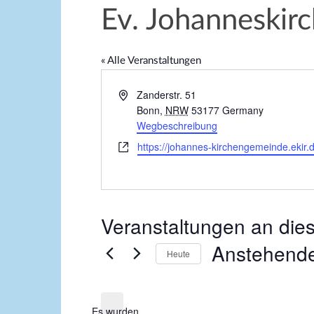
Ev. Johanneskir
« Alle Veranstaltungen
A
Zanderstr. 51
d
Bonn
,
NRW
53177
Germany
r
Wegbeschreibung
e
W
https://johannes-kirchengemeinde.ekir.
s
e
s
b
e
s
e
Veranstaltungen an die
i
t
Anstehend
e
Heute
D
a
Es wurden
t