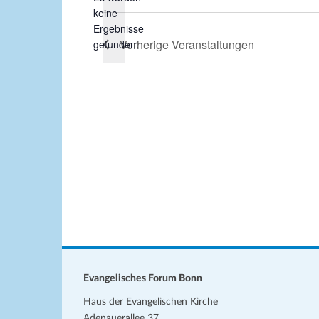
keine
u
H
Ergebnisse
m
i
Vorherige
Veranstaltungen
gefunden.
w
n
ä
w
h
e
l
i
s
e
n
.
Evangelisches Forum Bonn
Haus der Evangelischen Kirche
Adenauerallee 37