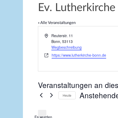
Ev. Lutherkirche
« Alle Veranstaltungen
A
Reuterstr. 11
d
Bonn
,
53113
r
Wegbeschreibung
e
W
https://www.lutherkirche-bonn.de
s
e
s
b
e
s
e
Veranstaltungen an die
i
t
Anstehend
e
Heute
D
a
Es wurden
t