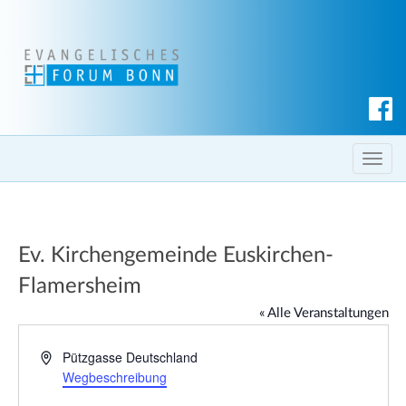
S
u
c
T
h
o
e
g
n
g
Ev. Kirchengemeinde Euskirchen-
l
e
Flamersheim
n
« Alle Veranstaltungen
a
v
A
Pützgasse
Deutschland
i
d
Wegbeschreibung
g
r