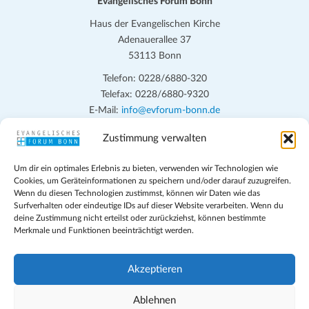
Evangelisches Forum Bonn
Haus der Evangelischen Kirche
Adenauerallee 37
53113 Bonn
Telefon: 0228/6880-320
Telefax: 0228/6880-9320
E-Mail:
info@evforum-bonn.de
Zustimmung verwalten
Das Evangelische Forum Bonn will in seinen zentralen
Veranstaltungen und den Angeboten vor Ort auf Grundfragen des
Um dir ein optimales Erlebnis zu bieten, verwenden wir Technologien wie
persönlichen, beruflichen, kirchlichen und öffentlichen Lebens
Cookies, um Geräteinformationen zu speichern und/oder darauf zuzugreifen.
eingehen, zu offener Begegnung und ehrlicher Auseinandersetzung
Wenn du diesen Technologien zustimmst, können wir Daten wie das
anregen und mithelfen, aus der Verheißung des Evangeliums heraus
Surfverhalten oder eindeutige IDs auf dieser Website verarbeiten. Wenn du
deine Zustimmung nicht erteilst oder zurückziehst, können bestimmte
im individuellen und gesellschaftlichen Leben verantwortlich zu
Merkmale und Funktionen beeinträchtigt werden.
denken, zu reden und zu handeln.
Impressum
Akzeptieren
Datenschutz
Teilnahmebedingungen
Ablehnen