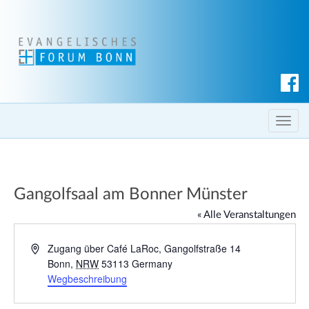
S
u
c
T
h
o
e
g
n
g
Gangolfsaal am Bonner Münster
l
e
« Alle Veranstaltungen
n
a
A
Zugang über Café LaRoc, Gangolfstraße 14
d
Bonn
,
NRW
53113
Germany
v
r
Wegbeschreibung
i
e
g
s