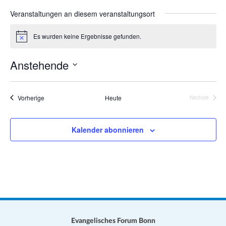
a
s
Veranstaltungen an diesem veranstaltungsort
t
e
i
Es wurden keine Ergebnisse gefunden.
H
o
i
n
n
Anstehende
w
e
D
i
s
a
Veranstaltungen
Vorherige
Heute
Nächste
Veranstalt
t
u
Kalender abonnieren
m
w
ä
h
l
e
n
.
Evangelisches Forum Bonn