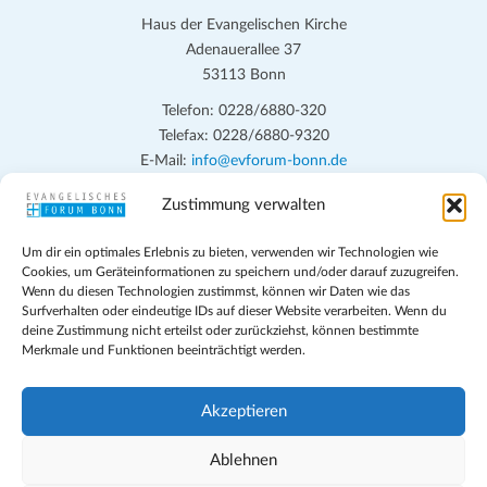
Haus der Evangelischen Kirche
Adenauerallee 37
53113 Bonn
Telefon: 0228/6880-320
Telefax: 0228/6880-9320
E-Mail:
info@evforum-bonn.de
Zustimmung verwalten
Das Evangelische Forum Bonn will in seinen zentralen
Veranstaltungen und den Angeboten vor Ort auf Grundfragen des
Um dir ein optimales Erlebnis zu bieten, verwenden wir Technologien wie
persönlichen, beruflichen, kirchlichen und öffentlichen Lebens
Cookies, um Geräteinformationen zu speichern und/oder darauf zuzugreifen.
eingehen, zu offener Begegnung und ehrlicher Auseinandersetzung
Wenn du diesen Technologien zustimmst, können wir Daten wie das
anregen und mithelfen, aus der Verheißung des Evangeliums heraus
Surfverhalten oder eindeutige IDs auf dieser Website verarbeiten. Wenn du
deine Zustimmung nicht erteilst oder zurückziehst, können bestimmte
im individuellen und gesellschaftlichen Leben verantwortlich zu
Merkmale und Funktionen beeinträchtigt werden.
denken, zu reden und zu handeln.
Impressum
Akzeptieren
Datenschutz
Teilnahmebedingungen
Ablehnen
Evangelische Kirche in Bonn