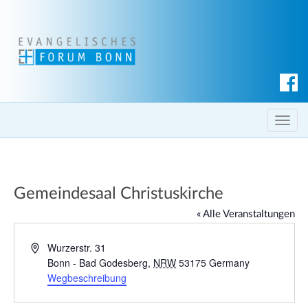
S
u
c
T
h
o
e
g
n
g
Gemeindesaal Christuskirche
l
e
« Alle Veranstaltungen
n
a
A
Wurzerstr. 31
d
Bonn - Bad Godesberg
,
NRW
53175
Germany
v
r
Wegbeschreibung
i
e
g
s