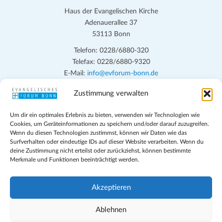
Haus der Evangelischen Kirche
Adenauerallee 37
53113 Bonn
Telefon: 0228/6880-320
Telefax: 0228/6880-9320
E-Mail:
info@evforum-bonn.de
Zustimmung verwalten
Das Evangelische Forum Bonn will in seinen zentralen
Veranstaltungen und den Angeboten vor Ort auf Grundfragen des
Um dir ein optimales Erlebnis zu bieten, verwenden wir Technologien wie
persönlichen, beruflichen, kirchlichen und öffentlichen Lebens
Cookies, um Geräteinformationen zu speichern und/oder darauf zuzugreifen.
eingehen, zu offener Begegnung und ehrlicher Auseinandersetzung
Wenn du diesen Technologien zustimmst, können wir Daten wie das
anregen und mithelfen, aus der Verheißung des Evangeliums heraus
Surfverhalten oder eindeutige IDs auf dieser Website verarbeiten. Wenn du
deine Zustimmung nicht erteilst oder zurückziehst, können bestimmte
im individuellen und gesellschaftlichen Leben verantwortlich zu
Merkmale und Funktionen beeinträchtigt werden.
denken, zu reden und zu handeln.
Impressum
Akzeptieren
Datenschutz
Teilnahmebedingungen
Ablehnen
Evangelische Kirche in Bonn