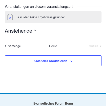
a
s
Veranstaltungen an diesem veranstaltungsort
t
e
i
Es wurden keine Ergebnisse gefunden.
H
o
i
n
n
Anstehende
w
e
D
i
s
a
Veranstaltungen
Vorherige
Heute
Nächste
Veranstalt
t
u
Kalender abonnieren
m
w
ä
h
l
e
n
.
Evangelisches Forum Bonn