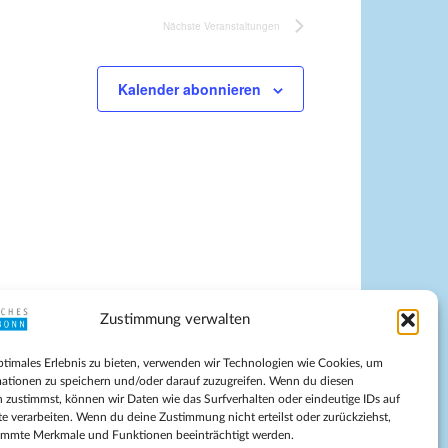
Nächste
Veranstaltungen
Kalender abonnieren
Zustimmung verwalten
pressum
ptimales Erlebnis zu bieten, verwenden wir Technologien wie Cookies, um
tenschutz
ationen zu speichern und/oder darauf zuzugreifen. Wenn du diesen
ilnahmebedingungen
 zustimmst, können wir Daten wie das Surfverhalten oder eindeutige IDs auf
te verarbeiten. Wenn du deine Zustimmung nicht erteilst oder zurückziehst,
Evangelische Kirche in Bonn
immte Merkmale und Funktionen beeinträchtigt werden.
kie-Richtlinie (EU)