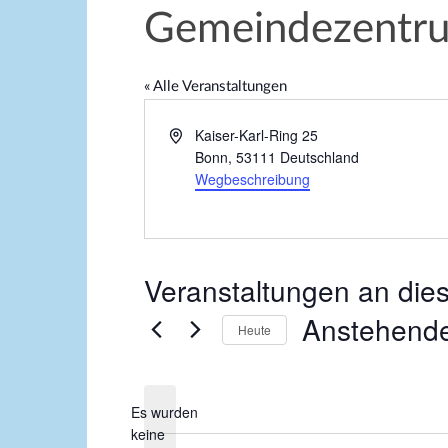
Gemeindezentru
« Alle Veranstaltungen
A
Kaiser-Karl-Ring 25
d
Bonn
,
53111
Deutschland
r
Wegbeschreibung
e
s
s
e
Veranstaltungen an die
Anstehend
Heute
D
a
Es wurden
t
keine
u