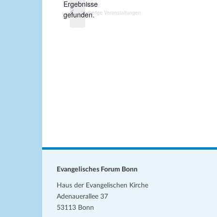
H
Ergebnisse
m
i
Vorherige
Veranstaltungen
gefunden.
w
n
ä
w
h
e
l
i
s
e
n
.
Evangelisches Forum Bonn
Haus der Evangelischen Kirche
Adenauerallee 37
53113 Bonn