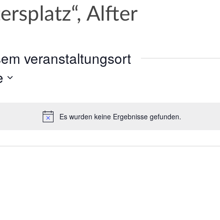
ersplatz“, Alfter
sem veranstaltungsort
e
Es wurden keine Ergebnisse gefunden.
H
i
n
w
e
i
s