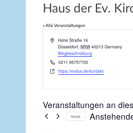
Haus der Ev. Kir
« Alle Veranstaltungen
A
Hohe Straße 16
d
Düsseldorf
,
NRW
40213
Germany
r
Wegbeschreibung
e
T
0211 95757702
s
e
W
https://evdus.de/kontakt/
s
l
e
e
e
b
f
s
o
e
n
Veranstaltungen an die
i
t
Anstehend
e
Heute
D
a