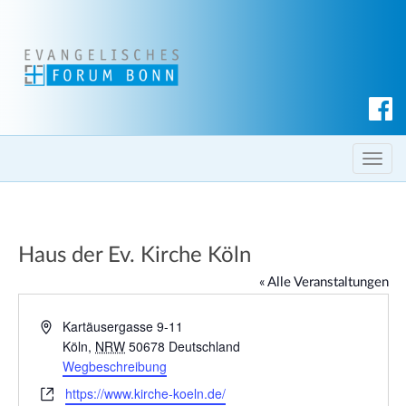
S
u
c
T
h
o
e
g
n
g
Haus der Ev. Kirche Köln
l
e
« Alle Veranstaltungen
n
a
A
Kartäusergasse 9-11
d
Köln
,
NRW
50678
Deutschland
v
r
Wegbeschreibung
i
e
g
W
https://www.kirche-koeln.de/
s