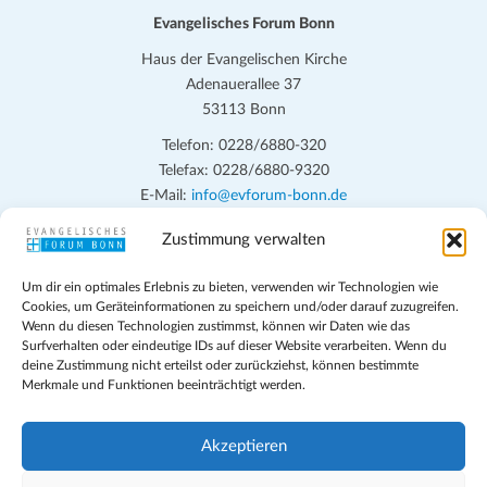
.
Evangelisches Forum Bonn
Haus der Evangelischen Kirche
Adenauerallee 37
53113 Bonn
Telefon: 0228/6880-320
Telefax: 0228/6880-9320
E-Mail:
info@evforum-bonn.de
Zustimmung verwalten
Das Evangelische Forum Bonn will in seinen zentralen
Veranstaltungen und den Angeboten vor Ort auf Grundfragen des
Um dir ein optimales Erlebnis zu bieten, verwenden wir Technologien wie
persönlichen, beruflichen, kirchlichen und öffentlichen Lebens
Cookies, um Geräteinformationen zu speichern und/oder darauf zuzugreifen.
eingehen, zu offener Begegnung und ehrlicher Auseinandersetzung
Wenn du diesen Technologien zustimmst, können wir Daten wie das
anregen und mithelfen, aus der Verheißung des Evangeliums heraus
Surfverhalten oder eindeutige IDs auf dieser Website verarbeiten. Wenn du
deine Zustimmung nicht erteilst oder zurückziehst, können bestimmte
im individuellen und gesellschaftlichen Leben verantwortlich zu
Merkmale und Funktionen beeinträchtigt werden.
denken, zu reden und zu handeln.
Impressum
Akzeptieren
Datenschutz