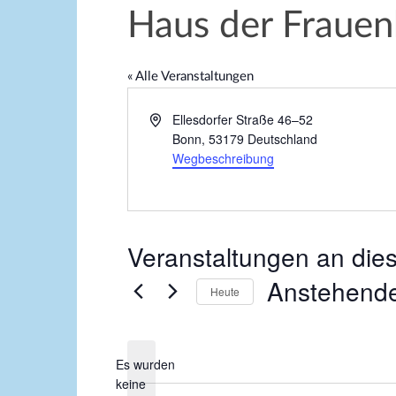
Haus der Frauenh
« Alle Veranstaltungen
A
Ellesdorfer Straße 46–52
d
Bonn
,
53179
Deutschland
r
Wegbeschreibung
e
s
s
e
Veranstaltungen an die
Anstehend
Heute
D
a
Es wurden
t
keine
u