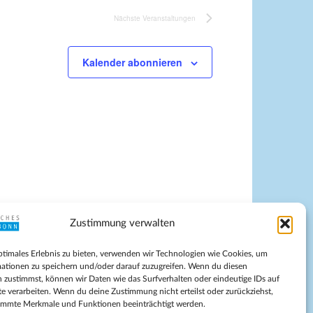
Nächste
Veranstaltungen
Kalender abonnieren
Zustimmung verwalten
pressum
ptimales Erlebnis zu bieten, verwenden wir Technologien wie Cookies, um
tenschutz
ationen zu speichern und/oder darauf zuzugreifen. Wenn du diesen
ilnahmebedingungen
 zustimmst, können wir Daten wie das Surfverhalten oder eindeutige IDs auf
te verarbeiten. Wenn du deine Zustimmung nicht erteilst oder zurückziehst,
Evangelische Kirche in Bonn
immte Merkmale und Funktionen beeinträchtigt werden.
kie-Richtlinie (EU)