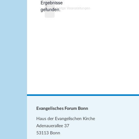
H
Ergebnisse
m
i
Vorherige
Veranstaltungen
gefunden.
w
n
ä
w
h
e
l
i
s
e
n
.
Evangelisches Forum Bonn
Haus der Evangelischen Kirche
Adenauerallee 37
53113 Bonn