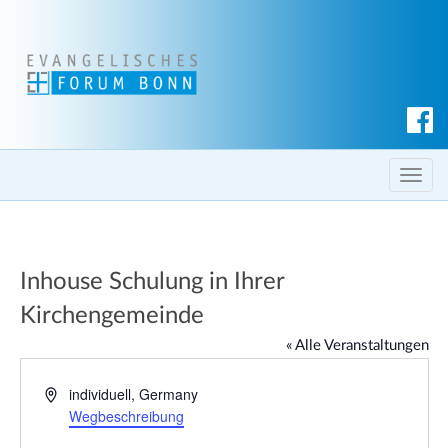
S
u
c
T
h
o
e
g
n
g
Inhouse Schulung in Ihrer
l
e
Kirchengemeinde
n
« Alle Veranstaltungen
a
v
A
individuell
,
Germany
i
d
Wegbeschreibung
g
r