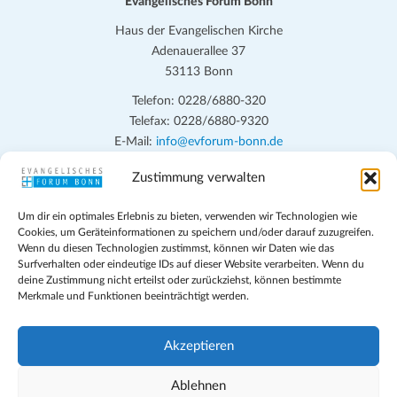
Evangelisches Forum Bonn
Haus der Evangelischen Kirche
Adenauerallee 37
53113 Bonn
Telefon: 0228/6880-320
Telefax: 0228/6880-9320
E-Mail:
info@evforum-bonn.de
Zustimmung verwalten
Das Evangelische Forum Bonn will in seinen zentralen
Veranstaltungen und den Angeboten vor Ort auf Grundfragen des
Um dir ein optimales Erlebnis zu bieten, verwenden wir Technologien wie
persönlichen, beruflichen, kirchlichen und öffentlichen Lebens
Cookies, um Geräteinformationen zu speichern und/oder darauf zuzugreifen.
eingehen, zu offener Begegnung und ehrlicher Auseinandersetzung
Wenn du diesen Technologien zustimmst, können wir Daten wie das
anregen und mithelfen, aus der Verheißung des Evangeliums heraus
Surfverhalten oder eindeutige IDs auf dieser Website verarbeiten. Wenn du
deine Zustimmung nicht erteilst oder zurückziehst, können bestimmte
im individuellen und gesellschaftlichen Leben verantwortlich zu
Merkmale und Funktionen beeinträchtigt werden.
denken, zu reden und zu handeln.
Impressum
Akzeptieren
Datenschutz
Teilnahmebedingungen
Ablehnen