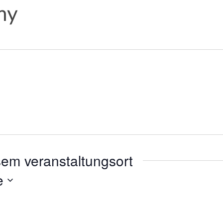
my
sem veranstaltungsort
e