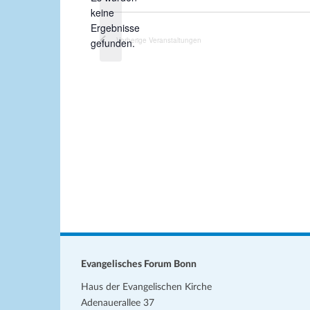
keine
u
H
Ergebnisse
m
i
Vorherige
Veranstaltungen
gefunden.
w
n
ä
w
h
e
l
i
s
e
n
.
Evangelisches Forum Bonn
Haus der Evangelischen Kirche
Adenauerallee 37