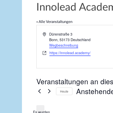
Innolead Acade
« Alle Veranstaltungen
A
Dürenstraße 3
d
Bonn
,
53173
Deutschland
r
Wegbeschreibung
e
W
https://innolead.academy/
s
e
s
b
e
s
e
Veranstaltungen an die
i
t
Anstehend
e
Heute
D
a
Es wurden
t