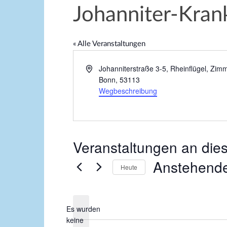
Johanniter-Kran
« Alle Veranstaltungen
A
Johanniterstraße 3-5, Rheinflügel, Zim
d
Bonn
,
53113
r
Wegbeschreibung
e
s
s
e
Veranstaltungen an die
Anstehend
Heute
D
a
Es wurden
t
keine
u