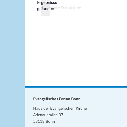
H
Ergebnisse
m
i
Vorherige
Veranstaltungen
gefunden.
w
n
ä
w
h
e
l
i
s
e
n
.
Evangelisches Forum Bonn
Haus der Evangelischen Kirche
Adenauerallee 37
53113 Bonn