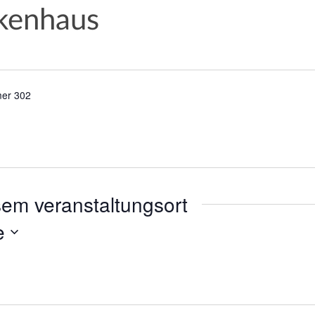
kenhaus
mer 302
sem veranstaltungsort
e