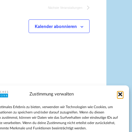
Nächste
Veranstaltungen
Kalender abonnieren
Zustimmung verwalten
pressum
ptimales Erlebnis zu bieten, verwenden wir Technologien wie Cookies, um
tenschutz
ationen zu speichern und/oder darauf zuzugreifen. Wenn du diesen
ilnahmebedingungen
 zustimmst, können wir Daten wie das Surfverhalten oder eindeutige IDs auf
te verarbeiten. Wenn du deine Zustimmung nicht erteilst oder zurückziehst,
Evangelische Kirche in Bonn
immte Merkmale und Funktionen beeinträchtigt werden.
kie-Richtlinie (EU)