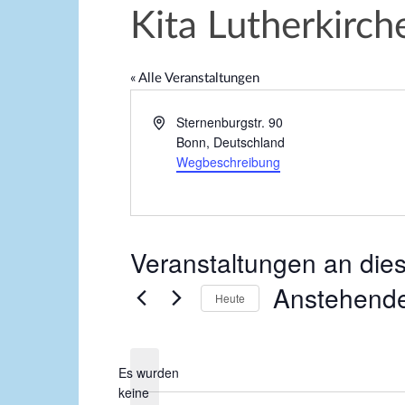
Kita Lutherkirch
« Alle Veranstaltungen
A
Sternenburgstr. 90
d
Bonn
,
Deutschland
r
Wegbeschreibung
e
s
s
e
Veranstaltungen an die
Anstehend
Heute
D
a
Es wurden
t
keine
u