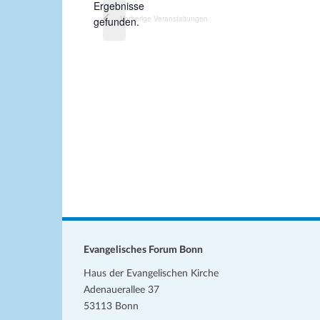
H
Ergebnisse
m
i
Vorherige
Veranstaltungen
gefunden.
w
n
ä
w
h
e
l
i
s
e
n
.
Evangelisches Forum Bonn
Haus der Evangelischen Kirche
Adenauerallee 37
53113 Bonn