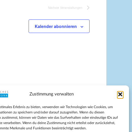
Nächste
Veranstaltungen
Kalender abonnieren
Zustimmung verwalten
pressum
ptimales Erlebnis zu bieten, verwenden wir Technologien wie Cookies, um
tenschutz
ationen zu speichern und/oder darauf zuzugreifen. Wenn du diesen
ilnahmebedingungen
 zustimmst, können wir Daten wie das Surfverhalten oder eindeutige IDs auf
te verarbeiten. Wenn du deine Zustimmung nicht erteilst oder zurückziehst,
Evangelische Kirche in Bonn
immte Merkmale und Funktionen beeinträchtigt werden.
kie-Richtlinie (EU)