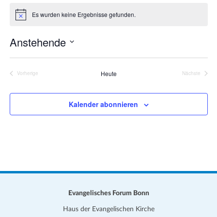
a
i
Es wurden keine Ergebnisse gefunden.
t
H
t
i
i
e
n
Anstehende
o
w
e
n
D
i
s
a
Heute
Vorherige
Nächste
Veranstaltungen
Veranstalt
t
u
Kalender abonnieren
m
w
ä
h
l
e
n
.
Evangelisches Forum Bonn
Haus der Evangelischen Kirche