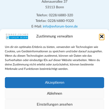
Adenauerallee 37
53113 Bonn
Telefon: 0228/6880-320
Telefax: 0228/6880-9320
E-Mail:
info@evforum-bonn.de
Zustimmung verwalten
Das Evangelische Forum Bonn will in seinen zentralen
Veranstaltungen und den Angeboten vor Ort auf Grundfragen des
Um dir ein optimales Erlebnis zu bieten, verwenden wir Technologien wie
persönlichen, beruflichen, kirchlichen und öffentlichen Lebens
Cookies, um Geräteinformationen zu speichern und/oder darauf zuzugreifen.
eingehen, zu offener Begegnung und ehrlicher Auseinandersetzung
Wenn du diesen Technologien zustimmst, können wir Daten wie das
anregen und mithelfen, aus der Verheißung des Evangeliums heraus
Surfverhalten oder eindeutige IDs auf dieser Website verarbeiten. Wenn du
deine Zustimmung nicht erteilst oder zurückziehst, können bestimmte
im individuellen und gesellschaftlichen Leben verantwortlich zu
Merkmale und Funktionen beeinträchtigt werden.
denken, zu reden und zu handeln.
Impressum
Akzeptieren
Datenschutz
Teilnahmebedingungen
Ablehnen
Evangelische Kirche in Bonn
Cookie-Richtlinie (EU)
Einstellungen ansehen