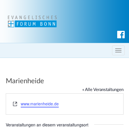
S
u
c
T
h
o
e
g
n
g
Marienheide
l
e
« Alle Veranstaltungen
n
a
W
www.marienheide.de
e
v
b
i
s
g
Veranstaltungen an diesem veranstaltungsort
e