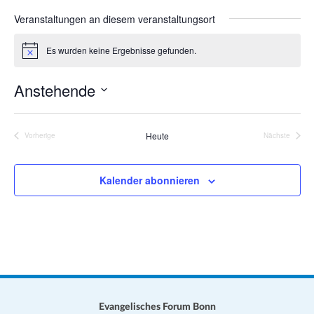
a
s
Veranstaltungen an diesem veranstaltungsort
t
e
i
Es wurden keine Ergebnisse gefunden.
H
o
i
n
n
Anstehende
w
e
D
i
s
a
Heute
Vorherige
Nächste
Veranstaltungen
Veranstalt
t
u
Kalender abonnieren
m
w
ä
h
l
e
n
.
Evangelisches Forum Bonn