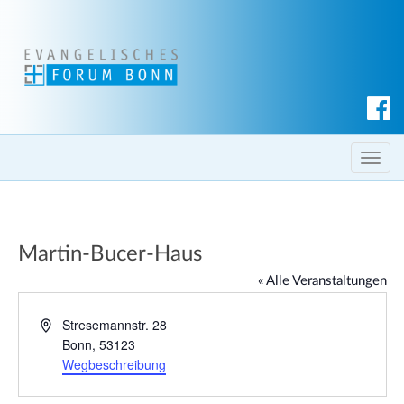
S
u
c
T
h
o
e
g
n
g
Martin-Bucer-Haus
l
e
« Alle Veranstaltungen
n
a
A
Stresemannstr. 28
d
Bonn
,
53123
v
r
Wegbeschreibung
i
e
g
s