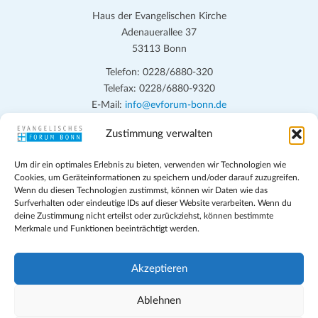
Haus der Evangelischen Kirche
Adenauerallee 37
53113 Bonn
Telefon: 0228/6880-320
Telefax: 0228/6880-9320
E-Mail:
info@evforum-bonn.de
Zustimmung verwalten
Das Evangelische Forum Bonn will in seinen zentralen
Veranstaltungen und den Angeboten vor Ort auf Grundfragen des
Um dir ein optimales Erlebnis zu bieten, verwenden wir Technologien wie
persönlichen, beruflichen, kirchlichen und öffentlichen Lebens
Cookies, um Geräteinformationen zu speichern und/oder darauf zuzugreifen.
eingehen, zu offener Begegnung und ehrlicher Auseinandersetzung
Wenn du diesen Technologien zustimmst, können wir Daten wie das
anregen und mithelfen, aus der Verheißung des Evangeliums heraus
Surfverhalten oder eindeutige IDs auf dieser Website verarbeiten. Wenn du
deine Zustimmung nicht erteilst oder zurückziehst, können bestimmte
im individuellen und gesellschaftlichen Leben verantwortlich zu
Merkmale und Funktionen beeinträchtigt werden.
denken, zu reden und zu handeln.
Impressum
Akzeptieren
Datenschutz
Teilnahmebedingungen
Ablehnen
Evangelische Kirche in Bonn