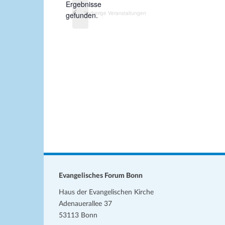
H
Ergebnisse
m
i
Vorherige
Veranstaltungen
gefunden.
w
n
ä
w
h
e
l
i
s
e
n
.
Evangelisches Forum Bonn
Haus der Evangelischen Kirche
Adenauerallee 37
53113 Bonn