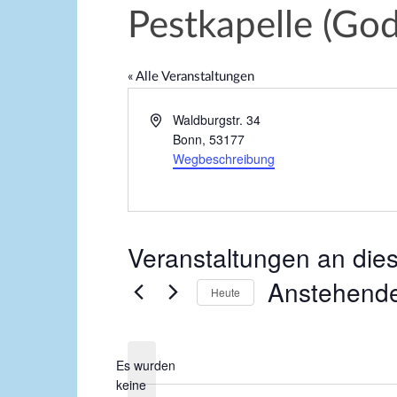
Pestkapelle (G
« Alle Veranstaltungen
A
Waldburgstr. 34
d
Bonn
,
53177
r
Wegbeschreibung
e
s
s
e
Veranstaltungen an die
Anstehend
Heute
D
a
Es wurden
t
keine
u