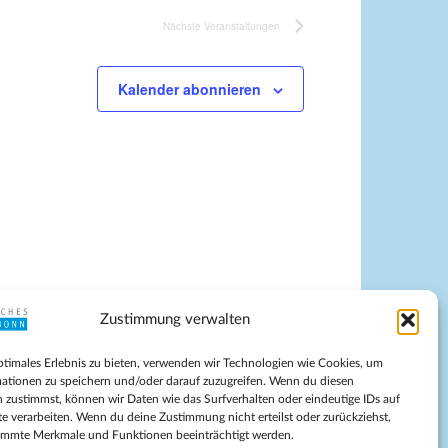
Nächste
Veranstaltungen
Kalender abonnieren
Zustimmung verwalten
pressum
ptimales Erlebnis zu bieten, verwenden wir Technologien wie Cookies, um
tenschutz
ationen zu speichern und/oder darauf zuzugreifen. Wenn du diesen
ilnahmebedingungen
 zustimmst, können wir Daten wie das Surfverhalten oder eindeutige IDs auf
te verarbeiten. Wenn du deine Zustimmung nicht erteilst oder zurückziehst,
Evangelische Kirche in Bonn
immte Merkmale und Funktionen beeinträchtigt werden.
kie-Richtlinie (EU)