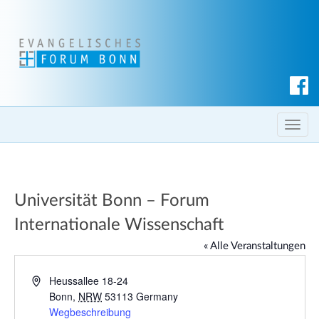
S
u
c
T
h
o
e
g
n
g
Universität Bonn – Forum
l
e
Internationale Wissenschaft
n
« Alle Veranstaltungen
a
v
A
Heussallee 18-24
i
d
Bonn
,
NRW
53113
Germany
g
r
Wegbeschreibung