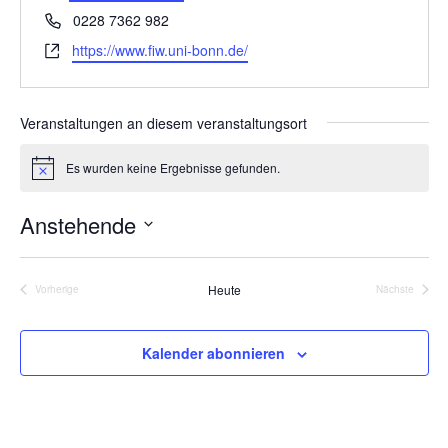
a
e
T
0228 7362 982
s
t
e
W
https://www.fiw.uni-bonn.de/
s
i
l
e
e
o
e
b
f
n
s
Veranstaltungen an diesem veranstaltungsort
o
e
n
i
Es wurden keine Ergebnisse gefunden.
H
t
i
e
n
Anstehende
w
e
D
i
s
a
Heute
Vorherige
Nächste
Veranstaltungen
Veranstalt
t
u
Kalender abonnieren
m
w
ä
h