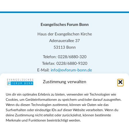
l
e
n
.
Evangelisches Forum Bonn
Haus der Evangelischen Kirche
Adenauerallee 37
53113 Bonn
Telefon: 0228/6880-320
Telefax: 0228/6880-9320
E-Mail:
info@evforum-bonn.de
Zustimmung verwalten
Das Evangelische Forum Bonn will in seinen zentralen
Veranstaltungen und den Angeboten vor Ort auf Grundfragen des
Um dir ein optimales Erlebnis zu bieten, verwenden wir Technologien wie
persönlichen, beruflichen, kirchlichen und öffentlichen Lebens
Cookies, um Geräteinformationen zu speichern und/oder darauf zuzugreifen.
eingehen, zu offener Begegnung und ehrlicher Auseinandersetzung
Wenn du diesen Technologien zustimmst, können wir Daten wie das
anregen und mithelfen, aus der Verheißung des Evangeliums heraus
Surfverhalten oder eindeutige IDs auf dieser Website verarbeiten. Wenn du
deine Zustimmung nicht erteilst oder zurückziehst, können bestimmte
im individuellen und gesellschaftlichen Leben verantwortlich zu
Merkmale und Funktionen beeinträchtigt werden.
denken, zu reden und zu handeln.