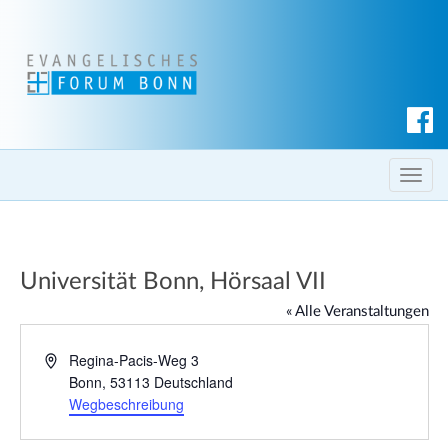
S
u
c
T
h
o
e
g
n
g
Universität Bonn, Hörsaal VII
l
e
« Alle Veranstaltungen
n
a
A
Regina-Pacis-Weg 3
d
Bonn
,
53113
Deutschland
v
r
Wegbeschreibung
i
e
g
s