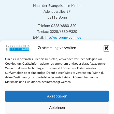
Haus der Evangelischen Kirche
Adenauerallee 37
53113 Bonn
Telefon: 0228/6880-320
Telefax: 0228/6880-9320
E-Mail:
info@evforum-bonn.de
Zustimmung verwalten
Das Evangelische Forum Bonn will in seinen zentralen
Veranstaltungen und den Angeboten vor Ort auf Grundfragen des
Um dir ein optimales Erlebnis zu bieten, verwenden wir Technologien wie
persönlichen, beruflichen, kirchlichen und öffentlichen Lebens
Cookies, um Geräteinformationen zu speichern und/oder darauf zuzugreifen.
eingehen, zu offener Begegnung und ehrlicher Auseinandersetzung
Wenn du diesen Technologien zustimmst, können wir Daten wie das
anregen und mithelfen, aus der Verheißung des Evangeliums heraus
Surfverhalten oder eindeutige IDs auf dieser Website verarbeiten. Wenn du
deine Zustimmung nicht erteilst oder zurückziehst, können bestimmte
im individuellen und gesellschaftlichen Leben verantwortlich zu
Merkmale und Funktionen beeinträchtigt werden.
denken, zu reden und zu handeln.
Impressum
Akzeptieren
Datenschutz
Teilnahmebedingungen
Ablehnen
Evangelische Kirche in Bonn