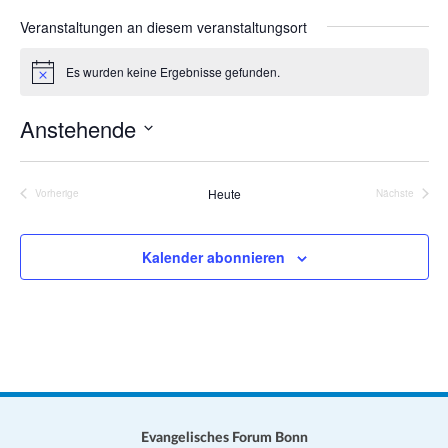
a
s
Veranstaltungen an diesem veranstaltungsort
t
e
i
Es wurden keine Ergebnisse gefunden.
H
o
i
n
n
Anstehende
w
e
D
i
s
a
Heute
Vorherige
Nächste
Veranstaltungen
Veranstalt
t
u
Kalender abonnieren
m
w
ä
h
l
e
n
.
Evangelisches Forum Bonn