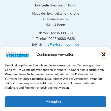
.
Evangelisches Forum Bonn
Haus der Evangelischen Kirche
Adenauerallee 37
53113 Bonn
Telefon: 0228/6880-320
Telefax: 0228/6880-9320
E-Mail:
info@evforum-bonn.de
Zustimmung verwalten
Das Evangelische Forum Bonn will in seinen zentralen
Veranstaltungen und den Angeboten vor Ort auf Grundfragen des
Um dir ein optimales Erlebnis zu bieten, verwenden wir Technologien wie
persönlichen, beruflichen, kirchlichen und öffentlichen Lebens
Cookies, um Geräteinformationen zu speichern und/oder darauf zuzugreifen.
eingehen, zu offener Begegnung und ehrlicher Auseinandersetzung
Wenn du diesen Technologien zustimmst, können wir Daten wie das
anregen und mithelfen, aus der Verheißung des Evangeliums heraus
Surfverhalten oder eindeutige IDs auf dieser Website verarbeiten. Wenn du
deine Zustimmung nicht erteilst oder zurückziehst, können bestimmte
im individuellen und gesellschaftlichen Leben verantwortlich zu
Merkmale und Funktionen beeinträchtigt werden.
denken, zu reden und zu handeln.
Impressum
Akzeptieren
Datenschutz