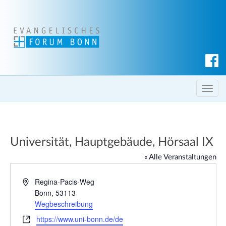
S
u
c
T
h
o
e
g
n
g
Universität, Hauptgebäude, Hörsaal IX
l
e
« Alle Veranstaltungen
n
a
A
Regina-Pacis-Weg
d
Bonn
,
53113
v
r
Wegbeschreibung
i
e
g
W
https://www.uni-bonn.de/de
s