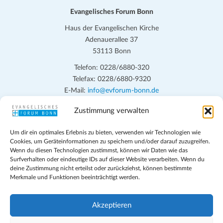
.
Evangelisches Forum Bonn
Haus der Evangelischen Kirche
Adenauerallee 37
53113 Bonn
Telefon: 0228/6880-320
Telefax: 0228/6880-9320
E-Mail:
info@evforum-bonn.de
Zustimmung verwalten
Das Evangelische Forum Bonn will in seinen zentralen
Veranstaltungen und den Angeboten vor Ort auf Grundfragen des
Um dir ein optimales Erlebnis zu bieten, verwenden wir Technologien wie
persönlichen, beruflichen, kirchlichen und öffentlichen Lebens
Cookies, um Geräteinformationen zu speichern und/oder darauf zuzugreifen.
eingehen, zu offener Begegnung und ehrlicher Auseinandersetzung
Wenn du diesen Technologien zustimmst, können wir Daten wie das
anregen und mithelfen, aus der Verheißung des Evangeliums heraus
Surfverhalten oder eindeutige IDs auf dieser Website verarbeiten. Wenn du
deine Zustimmung nicht erteilst oder zurückziehst, können bestimmte
im individuellen und gesellschaftlichen Leben verantwortlich zu
Merkmale und Funktionen beeinträchtigt werden.
denken, zu reden und zu handeln.
Impressum
Akzeptieren
Datenschutz