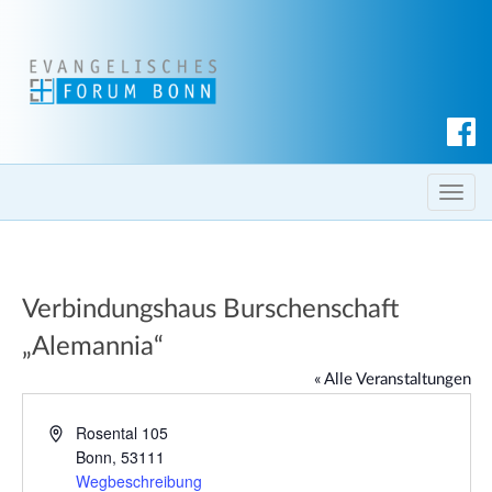
S
u
c
T
h
o
e
g
n
g
Verbindungshaus Burschenschaft
l
e
„Alemannia“
n
« Alle Veranstaltungen
a
v
A
Rosental 105
i
d
Bonn
,
53111
g
r
Wegbeschreibung