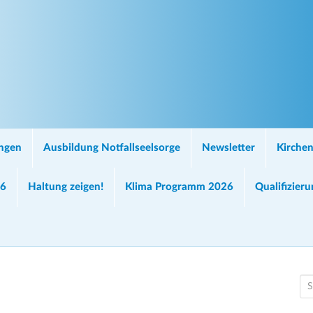
ungen
Ausbildung Notfallseelsorge
Newsletter
Kirchen
26
Haltung zeigen!
Klima Programm 2026
Qualifizier
S
e