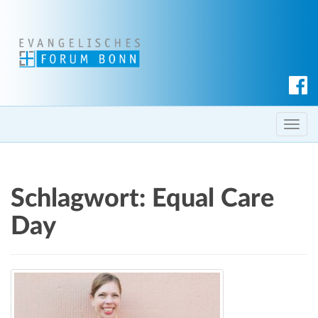
S
u
c
T
h
o
e
g
n
g
Schlagwort:
Equal Care
l
e
Day
n
a
v
i
g