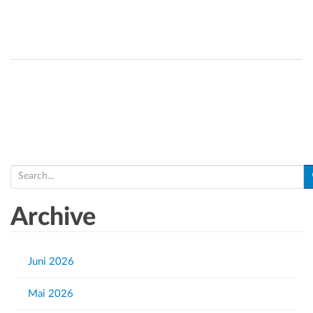
S
e
a
Archive
r
c
h
Juni 2026
f
Mai 2026
o
r