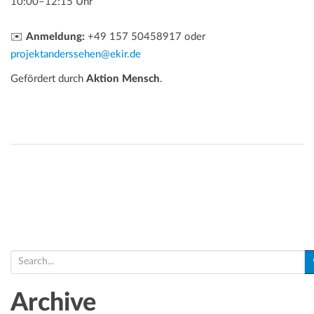
10:00–12:15 Uhr
✉️
Anmeldung:
+49 157 50458917 oder
projektanderssehen@ekir.de
Gefördert durch
Aktion Mensch
.
S
e
a
Archive
r