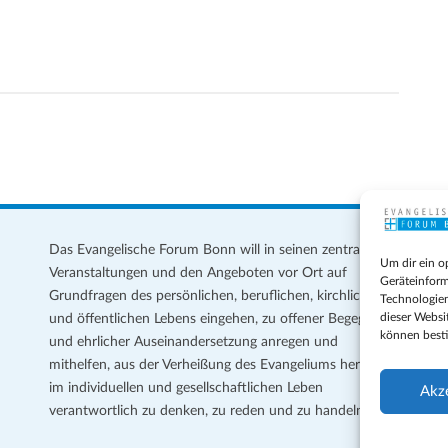
Das Evangelische Forum Bonn will in seinen zentralen
Im
Um dir ein o
Veranstaltungen und den Angeboten vor Ort auf
Da
Geräteinform
Grundfragen des persönlichen, beruflichen, kirchlichen
Te
Technologien
dieser Websi
und öffentlichen Lebens eingehen, zu offener Begegnung
können best
und ehrlicher Auseinandersetzung anregen und
Coo
mithelfen, aus der Verheißung des Evangeliums heraus
Ge
im individuellen und gesellschaftlichen Leben
Akz
verantwortlich zu denken, zu reden und zu handeln.