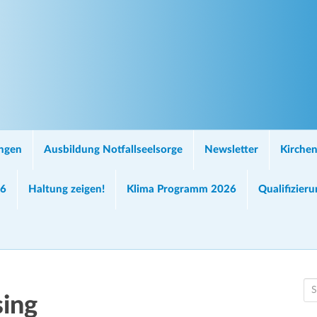
ungen
Ausbildung Notfallseelsorge
Newsletter
Kirchen
26
Haltung zeigen!
Klima Programm 2026
Qualifizier
S
sing
e