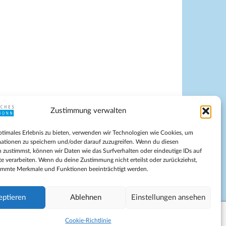
Zustimmung verwalten
pressum
ptimales Erlebnis zu bieten, verwenden wir Technologien wie Cookies, um
tenschutz
ationen zu speichern und/oder darauf zuzugreifen. Wenn du diesen
ilnahmebedingungen
 zustimmst, können wir Daten wie das Surfverhalten oder eindeutige IDs auf
te verarbeiten. Wenn du deine Zustimmung nicht erteilst oder zurückziehst,
Evangelische Kirche in Bonn
immte Merkmale und Funktionen beeinträchtigt werden.
kie-Richtlinie (EU)
schäftsbedingungen
eptieren
Ablehnen
Einstellungen ansehen
Cookie-Richtlinie