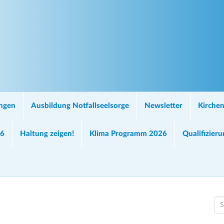
ungen
Ausbildung Notfallseelsorge
Newsletter
Kirchen
26
Haltung zeigen!
Klima Programm 2026
Qualifizier
S
e