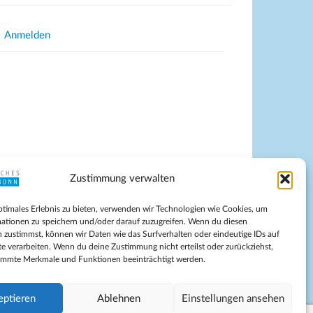
Anmelden
Zustimmung verwalten
pressum
ptimales Erlebnis zu bieten, verwenden wir Technologien wie Cookies, um
tenschutz
ationen zu speichern und/oder darauf zuzugreifen. Wenn du diesen
ilnahmebedingungen
 zustimmst, können wir Daten wie das Surfverhalten oder eindeutige IDs auf
te verarbeiten. Wenn du deine Zustimmung nicht erteilst oder zurückziehst,
Evangelische Kirche in Bonn
immte Merkmale und Funktionen beeinträchtigt werden.
kie-Richtlinie (EU)
schäftsbedingungen
eptieren
Ablehnen
Einstellungen ansehen