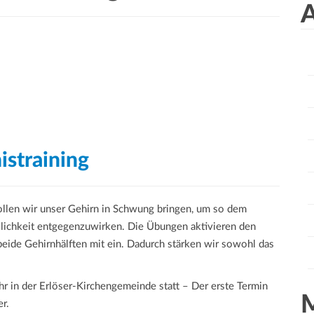
a
A
r
c
h
f
o
r
:
istraining
ollen wir unser Gehirn in Schwung bringen, um so dem
lichkeit entgegenzuwirken. Die Übungen aktivieren den
eide Gehirnhälften mit ein. Dadurch stärken wir sowohl das
r in der Erlöser-Kirchengemeinde statt – Der erste Termin
r.