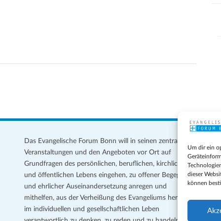
Das Evangelische Forum Bonn will in seinen zentralen
Im
Um dir ein o
Veranstaltungen und den Angeboten vor Ort auf
Da
Geräteinform
Grundfragen des persönlichen, beruflichen, kirchlichen
Te
Technologien
dieser Websi
und öffentlichen Lebens eingehen, zu offener Begegnung
können best
und ehrlicher Auseinandersetzung anregen und
Coo
mithelfen, aus der Verheißung des Evangeliums heraus
Ge
im individuellen und gesellschaftlichen Leben
Akz
verantwortlich zu denken, zu reden und zu handeln.