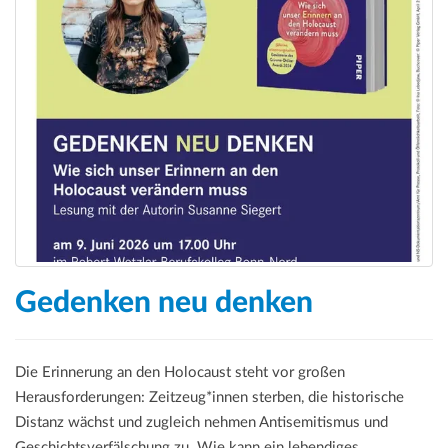
a
t
i
o
n
Gedenken neu denken
Die Erinnerung an den Holocaust steht vor großen
Herausforderungen: Zeitzeug*innen sterben, die historische
Distanz wächst und zugleich nehmen Antisemitismus und
Geschichtsverfälschung zu. Wie kann ein lebendiges,