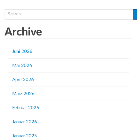
S
e
a
Archive
r
c
h
Juni 2026
f
Mai 2026
o
r
April 2026
:
März 2026
Februar 2026
Januar 2026
Januar 2025