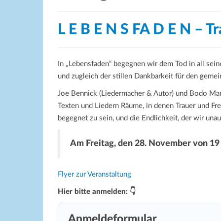
L E B E N S FA D E N – T
In „Lebensfaden“ begegnen wir dem Tod in all seine
und zugleich der stillen Dankbarkeit für den gem
Joe Bennick (Liedermacher & Autor) und Bodo Mari
Texten und Liedern Räume, in denen Trauer und F
begegnet zu sein, und die Endlichkeit, der wir un
Am Freitag, den 28. November von 19 b
Flyer zur Veranstaltung
Hier bitte anmelden: 👇
Anmeldeformular