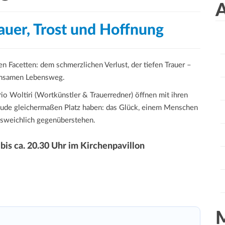
a
A
r
rauer, Trost und Hoffnung
c
h
f
n Facetten: dem schmerzlichen Verlust, der tiefen Trauer –
o
einsamen Lebensweg.
r
:
o Woltiri (Wortkünstler & Trauerredner) öffnen mit ihren
reude gleichermaßen Platz haben: das Glück, einem Menschen
ausweichlich gegenüberstehen.
is ca. 20.30 Uhr im Kirchenpavillon