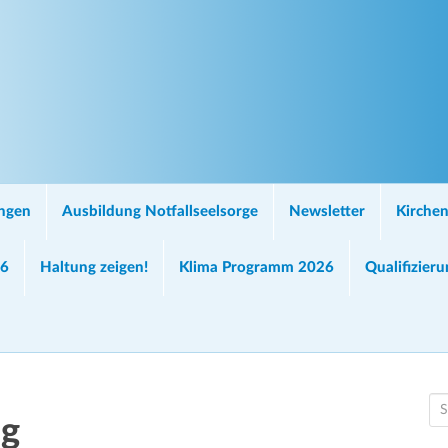
ungen
Ausbildung Notfallseelsorge
Newsletter
Kirchen
26
Haltung zeigen!
Klima Programm 2026
Qualifizier
S
ng
e