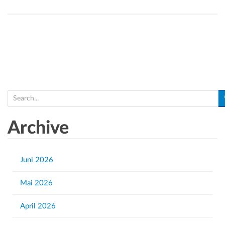
S
e
a
Archive
r
c
h
Juni 2026
f
Mai 2026
o
r
April 2026
: