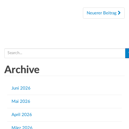
Beiträge-
Neuerer Beitrag
Navigation
S
e
a
Archive
r
c
h
Juni 2026
f
Mai 2026
o
r
April 2026
:
März 2026