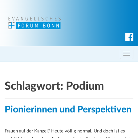
S
u
c
T
h
o
e
g
n
g
Schlagwort:
Podium
l
e
n
Pionierinnen und Perspektiven
a
v
i
Frauen auf der Kanzel? Heute völlig normal. Und doch ist es
g