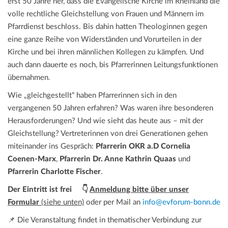
erst 50 Jahre her, dass die Evangelische Kirche im Rheinland die
a
volle rechtliche Gleichstellung von Frauen und Männern im
t
Pfarrdienst beschloss. Bis dahin hatten Theologinnen gegen
i
eine ganze Reihe von Widerständen und Vorurteilen in der
o
Kirche und bei ihren männlichen Kollegen zu kämpfen. Und
n
auch dann dauerte es noch, bis Pfarrerinnen Leitungsfunktionen
übernahmen.
Wie „gleichgestellt“ haben Pfarrerinnen sich in den
vergangenen 50 Jahren erfahren? Was waren ihre besonderen
Herausforderungen? Und wie sieht das heute aus – mit der
Gleichstellung? Vertreterinnen von drei Generationen gehen
miteinander ins Gespräch:
Pfarrerin OKR a.D Cornelia
Coenen-Marx
,
Pfarrerin Dr. Anne Kathrin Quaas
und
Pfarrerin Charlotte Fischer
.
Der Eintritt ist frei 👇
Anmeldung bitte über unser
Formular
(siehe unten)
oder per Mail an
info@evforum-bonn.de
📌 Die Veranstaltung findet in thematischer Verbindung zur