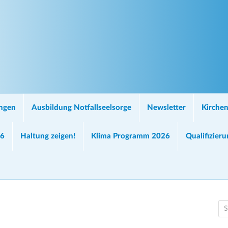
ungen
Ausbildung Notfallseelsorge
Newsletter
Kirchen
26
Haltung zeigen!
Klima Programm 2026
Qualifizier
S
e