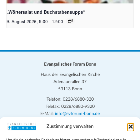
„Wörtersalat und Buchstabensuppe“
9. August 2026, 9:00
-
12:00
Evangelisches Forum Bonn
Haus der Evangelischen Kirche
Adenauerallee 37
53113 Bonn
Telefon: 0228/6880-320
Telefax: 0228/6880-9320
E-Mail:
info@evforum-bonn.de
Zustimmung verwalten
Das Evangelische Forum Bonn will in seinen zentralen
Veranstaltungen und den Angeboten vor Ort auf Grundfragen des