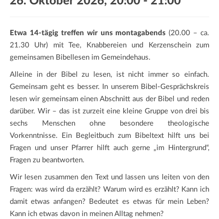
26. Oktober 2026, 20:00
-
21:00
a
t
i
Etwa 14-tägig treffen wir uns montagabends
(20.00 – ca.
o
21.30 Uhr) mit Tee, Knabbereien und Kerzenschein zum
n
gemeinsamen Bibellesen im Gemeindehaus.
Alleine in der Bibel zu lesen, ist nicht immer so einfach.
Gemeinsam geht es besser. In unserem Bibel-Gesprächskreis
lesen wir gemeinsam einen Abschnitt aus der Bibel und reden
darüber. Wir – das ist zurzeit eine kleine Gruppe von drei bis
sechs Menschen ohne besondere theologische
Vorkenntnisse. Ein Begleitbuch zum Bibeltext hilft uns bei
Fragen und unser Pfarrer hilft auch gerne „im Hintergrund“,
Fragen zu beantworten.
Wir lesen zusammen den Text und lassen uns leiten von den
Fragen: was wird da erzählt? Warum wird es erzählt? Kann ich
damit etwas anfangen? Bedeutet es etwas für mein Leben?
Kann ich etwas davon in meinen Alltag nehmen?